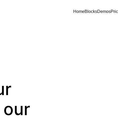
Home
Blocks
Demos
Pri
ur
 our