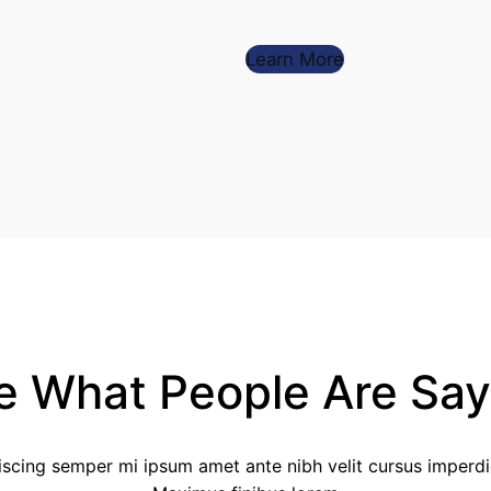
Learn More
e What People Are Say
scing semper mi ipsum amet ante nibh velit cursus imperdiet