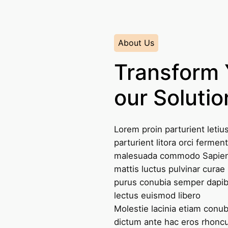
About Us
Transform 
our Solutio
Lorem proin parturient let
parturient litora orci fermen
malesuada commodo Sapien pl
mattis luctus pulvinar curae s
purus conubia semper dapib
lectus euismod libero
Molestie lacinia etiam conu
dictum ante hac eros rhoncus