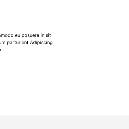
mmodo eu posuere in sit
tum parturient Adipiscing
m