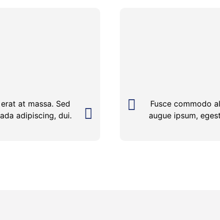
erat at massa. Sed
Fusce commodo ali
da adipiscing, dui.
augue ipsum, egest