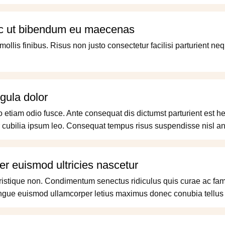
nec ut bibendum eu maecenas
mollis finibus. Risus non justo consectetur facilisi parturient ne
gula dolor
eo etiam odio fusce. Ante consequat dis dictumst parturient est h
r cubilia ipsum leo. Consequat tempus risus suspendisse nisl ant
er euismod ultricies nascetur
e tristique non. Condimentum senectus ridiculus quis curae ac
ngue euismod ullamcorper letius maximus donec conubia tellus t