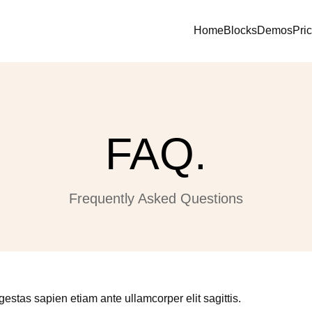
Home
Blocks
Demos
Pri
FAQ.
Frequently Asked Questions
stas sapien etiam ante ullamcorper elit sagittis.